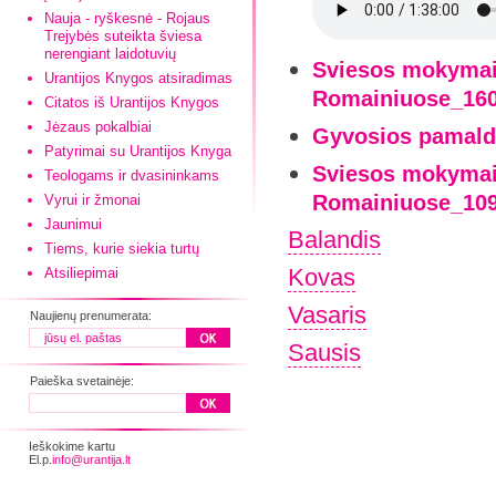
Nauja - ryškesnė - Rojaus
Trejybės suteikta šviesa
nerengiant laidotuvių
Sviesos mokymai-
Urantijos Knygos atsiradimas
Romainiuose_160
Citatos iš Urantijos Knygos
Jėzaus pokalbiai
Gyvosios pamald
Patyrimai su Urantijos Knyga
Sviesos mokymai-
Teologams ir dvasininkams
Romainiuose_109
Vyrui ir žmonai
Jaunimui
Balandis
Tiems, kurie siekia turtų
Kovas
Atsiliepimai
Vasaris
Naujienų prenumerata:
Sausis
Paieška svetainėje:
Ieškokime kartu
El.p.
info@urantija.lt