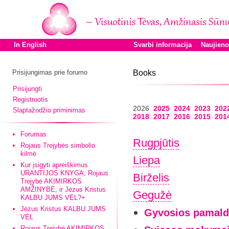
In English
Svarbi informacija
Naujien
Prisijungimas prie forumo
Books
Prisijungti
Registruotis
2026
2025
2024
2023
202
Slaptažodžio priminimas
2018
2017
2016
2015
201
Forumas
Rugpjūtis
Rojaus Trejybės simbolio
kilmė
Liepa
Kur įsigyti apreiškimus
URANTIJOS KNYGA, Rojaus
Birželis
Trejybė AKIMIRKOS
AMŽINYBĖ, ir Jėzus Kristus
Gegužė
KALBU JUMS VĖL?+
Jėzus Kristus KALBU JUMS
Gyvosios pamald
VĖL
Rojaus Trejybė AKIMIRKOS