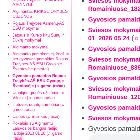
Sviesos mokymai-
AMŽINYBĖ
Romainiuose_182
Algimantas KRIKŠČIONYBĖS
DUŽENOS
Gyvosios pamald
Rojaus Trejybės Asmenų-AŠ
ESU mokymai
Sviesos mokymai
Jėzaus ir Kūrėjo kitų Sūnų ir
(
01_2026 05 24
♫
Dukrų mokymai
Algimanto mokymai
Gyvosios pamald
Algimanto pamokomieji žodžiai
Sviesos mokymai-
per gyvąsias pamaldas Rojaus
Trejybės-AŠ ESU Gyvojoje
Romainiuose_839
Šventovėje (tekstai)
Gyvosios pamaldos Rojaus
Gyvosios pamald
Trejybės-AŠ ESU Gyvojoje
Šventovėje (♫ garso įrašai)
Sviesos mokymai-
Urantijos grupės užsiėmimai
Romainiuose_120
Vilniuje (♫ garso įrašai)
Lietuvos urantų sambūriai (♫
Gyvosios pamald
garso įrašai)
Dainos (♫ muzikos įrašai)
Sviesos mokymai
Pokalbis su Algimantu
Gyvosios pamald
Laisvosios bangos radijo
laidoje 2013 01 18 (♫ garso
įrašai)