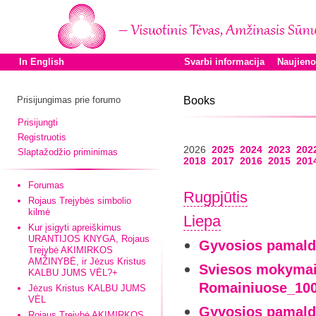
In English
Svarbi informacija
Naujien
Prisijungimas prie forumo
Books
Prisijungti
Registruotis
2026
2025
2024
2023
202
Slaptažodžio priminimas
2018
2017
2016
2015
201
Forumas
Rugpjūtis
Rojaus Trejybės simbolio
kilmė
Liepa
Kur įsigyti apreiškimus
URANTIJOS KNYGA, Rojaus
Gyvosios pamald
Trejybė AKIMIRKOS
AMŽINYBĖ, ir Jėzus Kristus
Sviesos mokymai-
KALBU JUMS VĖL?+
Romainiuose_100
Jėzus Kristus KALBU JUMS
VĖL
Gyvosios pamald
Rojaus Trejybė AKIMIRKOS