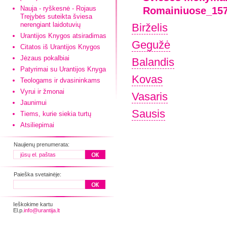
Nauja - ryškesnė - Rojaus
Romainiuose_157
Trejybės suteikta šviesa
nerengiant laidotuvių
Birželis
Urantijos Knygos atsiradimas
Gegužė
Citatos iš Urantijos Knygos
Jėzaus pokalbiai
Balandis
Patyrimai su Urantijos Knyga
Kovas
Teologams ir dvasininkams
Vyrui ir žmonai
Vasaris
Jaunimui
Sausis
Tiems, kurie siekia turtų
Atsiliepimai
Naujienų prenumerata:
Paieška svetainėje:
Ieškokime kartu
El.p.
info@urantija.lt