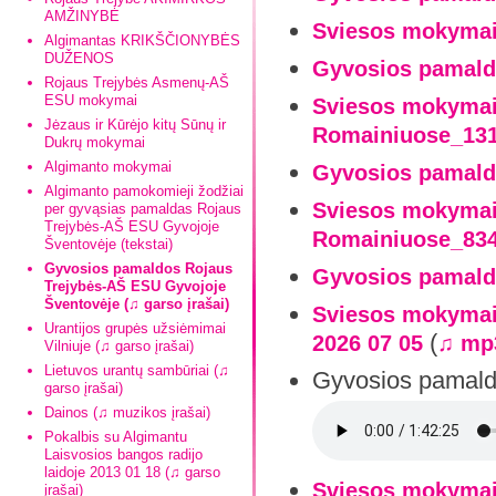
AMŽINYBĖ
Sviesos mokymai
Algimantas KRIKŠČIONYBĖS
DUŽENOS
Gyvosios pamald
Rojaus Trejybės Asmenų-AŠ
ESU mokymai
Sviesos mokymai-
Jėzaus ir Kūrėjo kitų Sūnų ir
Romainiuose_131
Dukrų mokymai
Algimanto mokymai
Gyvosios pamald
Algimanto pamokomieji žodžiai
Sviesos mokymai-
per gyvąsias pamaldas Rojaus
Trejybės-AŠ ESU Gyvojoje
Romainiuose_834
Šventovėje (tekstai)
Gyvosios pamaldos Rojaus
Gyvosios pamald
Trejybės-AŠ ESU Gyvojoje
Šventovėje (♫ garso įrašai)
Sviesos mokymai
Urantijos grupės užsiėmimai
(
2026 07 05
♫ mp
Vilniuje (♫ garso įrašai)
Lietuvos urantų sambūriai (♫
Gyvosios pamald
garso įrašai)
Dainos (♫ muzikos įrašai)
Pokalbis su Algimantu
Laisvosios bangos radijo
laidoje 2013 01 18 (♫ garso
Sviesos mokymai-
įrašai)