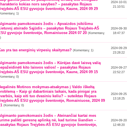
2024-10-01
charakterio kokias nors savybes? – pasakytas Rojaus
21:10:51
Trejybės-AŠ ESU gyvojoje šventovėje, Kaune, 2024 09 29
Komentarų: 1)
Algimanto pamokomasis žodis – Apvaizdos įsikišimu
Lietuvoj atsirado Sąjūdis – pasakytas Rojaus Trejybės-AŠ
2024-09-30
ESU gyvojoje šventovėje, Romainiuose 2024 07 20
(Komentarų:
18:47:37
)
2024-09-29
Kas yra tas energinių virpesių skaitymas?
(Komentarų: 1)
23:28:22
Algimanto pamokomasis žodis – Kūrėjas davė laisvą valią
nepažeidinėti kito laisvos valios! – pasakytas Rojaus
2024-09-27
Trejybės-AŠ ESU gyvojoje šventovėje, Kaune, 2024 09 15
22:52:27
Komentarų: 0)
Begalinės Motinos mokymas-atsakymas į Valdo iškeltą
problemą – Kaip gi dabartiniais laikais, kada pinigai yra
2024-09-25
svarbūs, kaip eiti tuo dvasiniu keliu? – suteiktas Rojaus
13:18:25
Trejybės-AŠ ESU gyvojoje šventovėje, Romainiuose, 2024 09
21
(Komentarų: 0)
Algimanto pamokomasis žodis – Ateinančiai kartai mes
turime palikti geresnę aplinką nė, kad turime šiandien –
2024-09-20
pasakytas Rojaus Trejybės-AŠ ESU gyvojoje šventovėje,
12:48:20