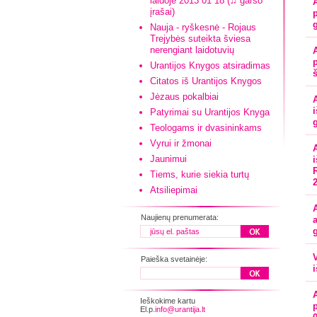
laidoje 2013 01 18 (♫ garso
įrašai)
Nauja - ryškesnė - Rojaus
Trejybės suteikta šviesa
nerengiant laidotuvių
Urantijos Knygos atsiradimas
Citatos iš Urantijos Knygos
Jėzaus pokalbiai
Patyrimai su Urantijos Knyga
Teologams ir dvasininkams
Vyrui ir žmonai
Jaunimui
Tiems, kurie siekia turtų
Atsiliepimai
Naujienų prenumerata:
Paieška svetainėje:
i
Ieškokime kartu
El.p.
info@urantija.lt