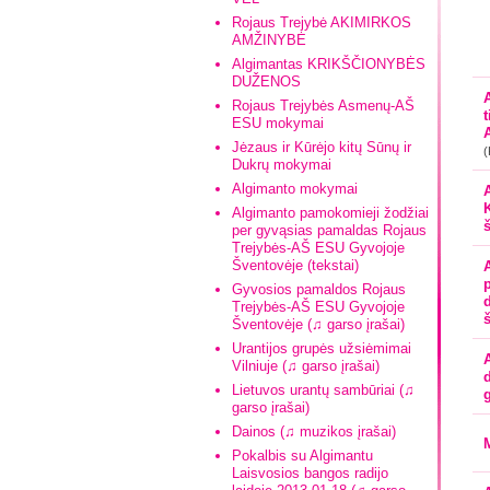
Rojaus Trejybė AKIMIRKOS
AMŽINYBĖ
Algimantas KRIKŠČIONYBĖS
DUŽENOS
Rojaus Trejybės Asmenų-AŠ
ESU mokymai
Jėzaus ir Kūrėjo kitų Sūnų ir
(
Dukrų mokymai
Algimanto mokymai
Algimanto pamokomieji žodžiai
per gyvąsias pamaldas Rojaus
Trejybės-AŠ ESU Gyvojoje
Šventovėje (tekstai)
Gyvosios pamaldos Rojaus
Trejybės-AŠ ESU Gyvojoje
Šventovėje (♫ garso įrašai)
Urantijos grupės užsiėmimai
Vilniuje (♫ garso įrašai)
Lietuvos urantų sambūriai (♫
garso įrašai)
Dainos (♫ muzikos įrašai)
Pokalbis su Algimantu
Laisvosios bangos radijo