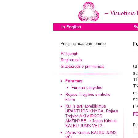
In English
Sv
Prisijungimas prie forumo
F
Prisijungti
Registruotis
Slaptažodžio priminimas
UR
su
TĖ
Forumas
Ti
Forumo taisyklės
ma
Rojaus Trejybės simbolio
ne
kilmė
pa
Kur įsigyti apreiškimus
URANTIJOS KNYGA, Rojaus
F
Trejybė AKIMIRKOS
AMŽINYBĖ, ir Jėzus Kristus
Pa
KALBU JUMS VĖL?+
Jėzus Kristus KALBU JUMS
VĖL