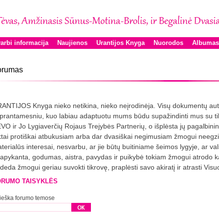
arbi informacija
Naujienos
Urantijos Knyga
Nuorodos
Albumas
orumas
ANTIJOS Knyga nieko netikina, nieko neįrodinėja. Visų dokumentų autori
prantamesniu, kuo labiau adaptuotu mums būdu supažindinti mus su tikr
VO ir Jo Lygiaverčių Rojaus Trejybės Partnerių, o išplėsta jų pagalbini
ktai protiškai atbukusiam arba dar dvasiškai negimusiam žmogui neegzi
terialūs interesai, nesvarbu, ar jie būtų buitiniame šeimos lygyje, ar va
apykanta, godumas, aistra, pavydas ir puikybė tokiam žmogui atrodo 
deda žmogui geriau suvokti tikrovę, praplėsti savo akiratį ir atrasti Visu
ORUMO TAISYKLĖS
ieška forumo temose