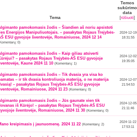
Temos
sukūrimo
data
Tema
[
]
rūšiuoti
Algimanto pamokomasis žodis – Šiandien aš noriu apsistoti
ties Energijos Manipuliuotojais. – pasakytas Rojaus Trejybės-
2024-12-19
AŠ ESU gyvojoje šventovėje, Romainiuose, 2024 12 14
18:31:55
Komentarų: 0)
Algimanto pamokomasis žodis – Kaip giliau atsiverti
2024-12-02
Kūrėjui? – pasakytas Rojaus Trejybės-AŠ ESU gyvojoje
19:35:05
šventovėje, Kaune 2024 11 10
(Komentarų: 1)
Algimanto pamokomasis žodis – Tik dvasia yra visa ko
pamatas – ir tik dvasia kontroliuoja materiją, o ne materija
2024-12-07
dvasią! – pasakytas Rojaus Trejybės-AŠ ESU gyvojoje
21:54:53
šventovėje, Romainiuose, 2024 11 23
(Komentarų: 0)
Algimanto pamokomasis žodis – Jūs gaunate vien tik
2024-12-05
dovanas iš Kūrėjo! – pasakytas Rojaus Trejybės-AŠ ESU
21:11:46
gyvojoje šventovėje, Romainiuose, 2024 11 30
(Komentarų: 0)
2024-11-22
Mano kreipimasis į jaunuomenę. 2024 11 22
(Komentarų: 2)
17:53:11