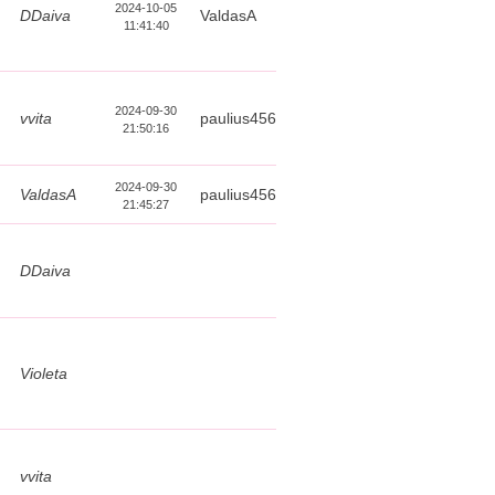
2024-10-05
DDaiva
ValdasA
11:41:40
2024-09-30
vvita
paulius456
21:50:16
2024-09-30
ValdasA
paulius456
21:45:27
DDaiva
Violeta
vvita