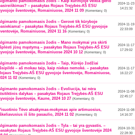
Algimanto pamokomasis žodis – Kaip kūrinijoje veikia gėrio
2024-11-23
pasireiškimas? – pasakytas Rojaus Trejybės-AŠ ESU
14:21:32
gyvojoje šventovėje, Romainiuose, 2024 11 09
(Komentarų: 0)
Algimanto pamokomasis žodis – Gerovė tik kūryboje
2024-11-19
pasiekiama! – pasakytas Rojaus Trejybės-AŠ ESU gyvojoje
22:33:09
šventovėje, Romainiuose, 2024 11 16
(Komentarų: 0)
Algimanto pamokomasis žodis – Mano mokymai yra skirti
2024-11-17
išplėsti jūsų mąstymą – pasakytas Rojaus Trejybės-AŠ ESU
17:29:02
gyvojoje šventovėje, Romainiuose 2024 10 12
(Komentarų: 0)
Algimanto pamokomasis žodis – Taip, Kūrėjo žodžiai
išsipildė – aš mokau taip, kaip niekas nemokė. – pasakytas
2024-11-17
Rojaus Trejybės-AŠ ESU gyvojoje šventovėje, Romainiuose,
16:22:27
2024 11 02
(Komentarų: 0)
Algimanto pamokomasis žodis – Evoliucija, tai nėra
2024-11-08
atsitiktinis dalykas – pasakytas Rojaus Trejybės-AŠ ESU
22:45:17
gyvojoje šventovėje, Kaune, 2024 10 27
(Komentarų: 0)
Visuotinio Tėvo atsakymas-mokymas apie artimuosius,
2024-11-08
škeliavusius iš šito pasaulio, 2024 11 02
(Komentarų: 0)
14:16:37
Algimanto pamokomasis žodis – Tyla – tai yra gyvastis. –
2024-10-31
pasakytas Rojaus Trejybės-AŠ ESU gyvojoje šventovėje 2024
22:28:30