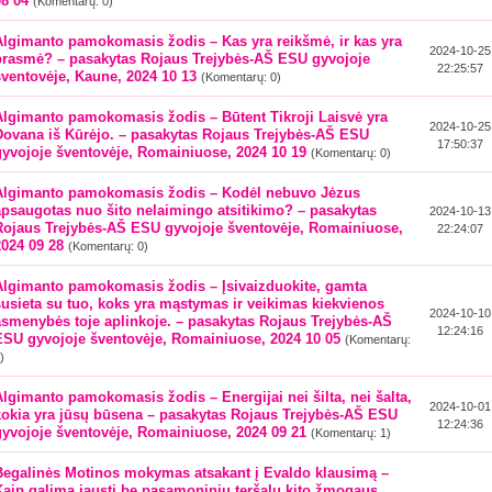
08 04
(Komentarų: 0)
Algimanto pamokomasis žodis – Kas yra reikšmė, ir kas yra
2024-10-25
prasmė? – pasakytas Rojaus Trejybės-AŠ ESU gyvojoje
22:25:57
šventovėje, Kaune, 2024 10 13
(Komentarų: 0)
Algimanto pamokomasis žodis – Būtent Tikroji Laisvė yra
2024-10-25
Dovana iš Kūrėjo. – pasakytas Rojaus Trejybės-AŠ ESU
17:50:37
gyvojoje šventovėje, Romainiuose, 2024 10 19
(Komentarų: 0)
Algimanto pamokomasis žodis – Kodėl nebuvo Jėzus
apsaugotas nuo šito nelaimingo atsitikimo? – pasakytas
2024-10-13
Rojaus Trejybės-AŠ ESU gyvojoje šventovėje, Romainiuose,
22:24:07
2024 09 28
(Komentarų: 0)
Algimanto pamokomasis žodis – Įsivaizduokite, gamta
susieta su tuo, koks yra mąstymas ir veikimas kiekvienos
2024-10-10
asmenybės toje aplinkoje. – pasakytas Rojaus Trejybės-AŠ
12:24:16
ESU gyvojoje šventovėje, Romainiuose, 2024 10 05
(Komentarų:
)
Algimanto pamokomasis žodis – Energijai nei šilta, nei šalta,
2024-10-01
kokia yra jūsų būsena – pasakytas Rojaus Trejybės-AŠ ESU
12:24:36
gyvojoje šventovėje, Romainiuose, 2024 09 21
(Komentarų: 1)
Begalinės Motinos mokymas atsakant į Evaldo klausimą –
Kaip galima jausti be pasąmoninių teršalų kito žmogaus