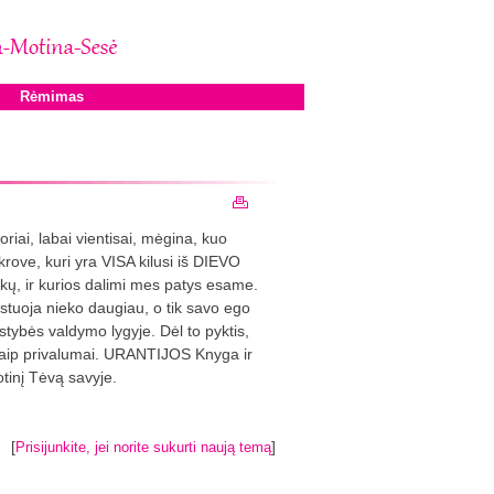
Rėmimas
ai, labai vientisai, mėgina, kuo
ove, kuri yra VISA kilusi iš DIEVO
nkų, ir kurios dalimi mes patys esame.
stuoja nieko daugiau, o tik savo ego
lstybės valdymo lygyje. Dėl to pyktis,
kaip privalumai. URANTIJOS Knyga ir
otinį Tėvą savyje.
[
]
Prisijunkite, jei norite sukurti naują temą