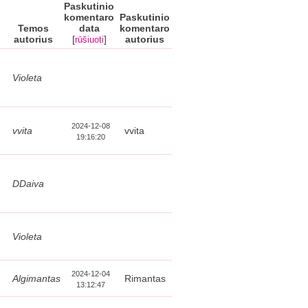
Paskutinio
komentaro
Paskutinio
Temos
data
komentaro
autorius
[
]
autorius
rūšiuoti
Violeta
2024-12-08
vvita
vvita
19:16:20
DDaiva
Violeta
2024-12-04
Algimantas
Rimantas
13:12:47