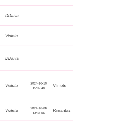
DDaiva
Violeta
DDaiva
2024-10-10
Violeta
Vilniete
15:02:48
2024-10-06
Violeta
Rimantas
13:34:06